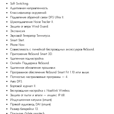
Soft Switching.
Адаптивная направленность.
Классификатор окружений.
Подавление обратной связи DFS Ultra II.
Шумоподавление Noise Tracker II.
Защита от ветра Wind Guard.
Экспансия.
Звуковой Генератор Тиннитуса.
Smart Start.
Phone Now.
Совместимость с линейкой беспроводных аксессуаров ReSound.
Приложение ReSound Smart 3D.
Удаленная поднастройка.
Онлайн Поддержка ReSound.
Удаленное обновление прошивки.
Программное обеспечение ReSound Smart Fit 1.10 или выше.
Полностью настраиваемые программы — 4.
Авто DFS.
Бортовой журнал II.
Беспроводная настройка с Noahlink Wireless.
Защита от пыли и влаги — индекс IP 68.
Индукционная катушка (опция).
Прямой аудиовход DAI (опция).
Размер батарейки 13.
Покрытие iSolate nanotech.