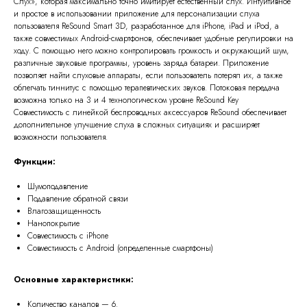
Слух», которая максимально точно имитирует естественный слух. Интуитивное
и простое в использовании приложение для персонализации слуха
пользователя ReSound Smart 3D, разработанное для iPhone, iPad и iPod, а
также совместимых Android-смартфонов, обеспечивает удобные регулировки на
ходу. С помощью него можно контролировать громкость и окружающий шум,
различные звуковые программы, уровень заряда батареи. Приложение
позволяет найти слуховые аппараты, если пользователь потерял их, а также
облегчать тиннитус с помощью терапевтических звуков. Потоковая передача
возможна только на 3 и 4 технологическом уровне ReSound Key
Совместимость с линейкой беспроводных аксессуаров ReSound обеспечивает
дополнительное улучшение слуха в сложных ситуациях и расширяет
возможности пользователя.
Функции:
Шумоподавление
Подавление обратной связи
Влагозащищенность
Нанопокрытие
Совместимость с iPhone
Совместимость с Android (определенные смартфоны)
Основные характеристики:
Количество каналов — 6.