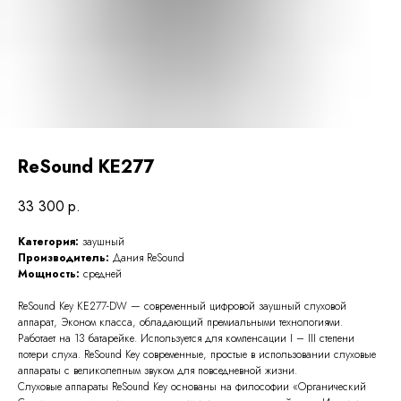
ReSound KE277
33 300
р.
Категория:
заушный
Производитель:
Дания ReSound
Мощность:
средней
ReSound Key КЕ277-DW — современный цифровой заушный слуховой
аппарат, Эконом класса, обладающий премиальными технологиями.
Работает на 13 батарейке. Используется для компенсации I – III степени
потери слуха. ReSound Key cовременные, простые в использовании слуховые
аппараты с великолепным звуком для повседневной жизни.
Слуховые аппараты ReSound Key основаны на философии «Органический