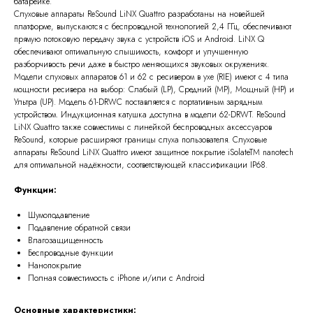
батарейке.
Слуховые аппараты ReSound LiNX Quattro разработаны на новейшей
платформе, выпускаются с беспроводной технологией 2,4 ГГц, обеспечивают
прямую потоковую передачу звука с устройств iOS и Android. LiNX Q
обеспечивают оптимальную слышимость, комфорт и улучшенную
разборчивость речи даже в быстро меняющихся звуковых окружениях.
Модели слуховых аппаратов 61 и 62 с ресивером в ухе (RIE) имеют с 4 типа
мощности ресивера на выбор: Слабый (LP), Средний (MP), Мощный (HP) и
Ультра (UP). Модель 61-DRWC поставляется с портативным зарядным
устройством. Индукционная катушка доступна в модели 62-DRWT. ReSound
LiNX Quattro также совместимы с линейкой беспроводных аксессуаров
ReSound, которые расширяют границы слуха пользователя. Слуховые
аппараты ReSound LiNX Quattro имеют защитное покрытие iSolateTM nanotech
для оптимальной надёжности, соответствующей классификации IP68.
Функции:
Шумоподавление
Подавление обратной связи
Влагозащищенность
Беспроводные функции
Нанопокрытие
Полная совместимость с iPhone и/или с Android
Основные характеристики: