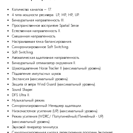
Количество каналов – 17.
4 типа мощности ресивера: LP, MP, HP, UP.
Бинауральная направленность III.
Пространственное восприятие Spatial Sense
Естественная направленность II.
Смешанная направленность.
Настраиваемая точка балансирования.
Синхронизированное Soft Switching.
Soft Switching.
Автоматическая адаптивная направленность.
Бинауральный оптимизатор окружения II.
Шумоподавление Noise Tracker II (максимальный уровень).
Подавление импульсных шумов.
Экспансия (максимальный уровень).
Защита от ветра Wind Guard (максимальный уровень).
Sound Shaper.
DFS Ultra II.
Музыкальный режим.
Синхронизированный Менеджер адаптации.
Низкочастотное усиление (UP) (максимальный уровень).
Режим усиления (WDRC/ Полулинейный/Линейный - UP)
(максимальный уровень).
Звуковой генератор тиннитуса.
Синхронизированная кнопка переключения программ (включает