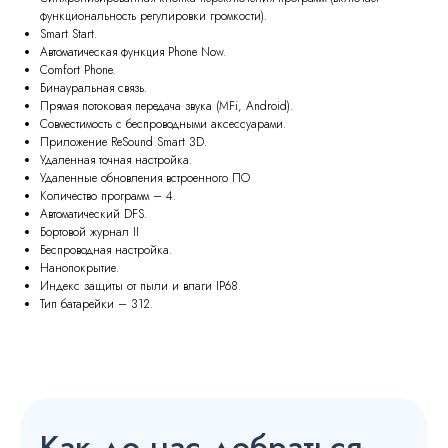
функциональность регулировки громкости).
Smart Start.
Автоматическая функция Phone Now.
Comfort Phone.
Бинауральная связь.
Прямая потоковая передача звука (MFi, Android).
Совместимость с беспроводными аксессуарами.
Приложение ReSound Smart 3D.
Удаленная точная настройка.
Удаленные обновления встроенного ПО
Количество программ – 4.
Автоматический DFS.
Бортовой журнал II
Беспроводная настройка.
Нанопокрытие.
Индекс защиты от пыли и влаги IP68.
Тип батарейки – 312.
Как до нас добраться