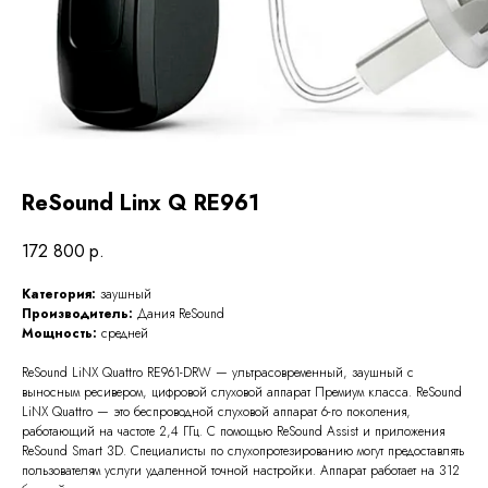
ReSound Linx Q RE961
172 800
р.
Категория:
заушный
Производитель:
Дания ReSound
Мощность:
средней
ReSound LiNX Quattro RE961-DRW — ультрасовременный, заушный с
выносным ресивером, цифровой слуховой аппарат Премиум класса. ReSound
LiNX Quattro — это беспроводной слуховой аппарат 6-го поколения,
работающий на частоте 2,4 ГГц. С помощью ReSound Assist и приложения
ReSound Smart 3D. Специалисты по слухопротезированию могут предоставлять
пользователям услуги удаленной точной настройки. Аппарат работает на 312