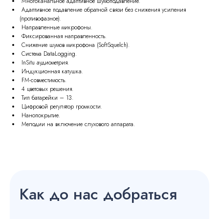
Многоканальное адаптивное шумоподавление.
Адаптивное подавление обратной связи без снижения усиления
(противофазное).
Направленные микрофоны.
Фиксированная направленность.
Снижение шумов микрофона (SoftSquelch).
Система DataLogging.
InSitu аудиометрия.
Индукционная катушка.
FM-совместимость.
4 цветовых решения.
Тип батарейки – 13.
Цифровой регулятор громкости.
Нанопокрытие.
Мелодии на включение слухового аппарата.
Как до нас добраться