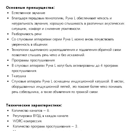
Основные преимущества:
Естественное звучание
Благодаря передовым технологиям, Руна L обеспечивает четкость и
натуральность звучания, хорошую слышимость в различных акустических
ситуациях, комфорт и снижение утомляемости.
Разборчивость речи
Со слуховыми аппаратами серии Руна L можно вновь почувствовать
уверенность в общении.
Технологии адаптивного шумоподавления и подавления обратной связи
позволяют слышать речь четко и без искажений.
Программы прослушивания
В слуховых аппаратах Руна L могут быть активированы до 4 программ
прослушивания.
Т-катушка
Слуховые аппараты Руна L оснащены индукционной катушкой. В местах,
оборудованных индукционной петлей, это поможет более четко понимать
речь собеседника, а также объявления по громкой связи.
Технические характеристики:
Количество каналов – 6.
Регулировка ВУЗД в каждом канале.
WDRC-компрессия.
Количество программ прослушивания – 3.